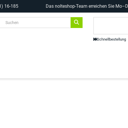
1) 16-185
Das nolteshop-Team erreichen Sie Mo–Do
Code-Scanne
Schnellbestellung