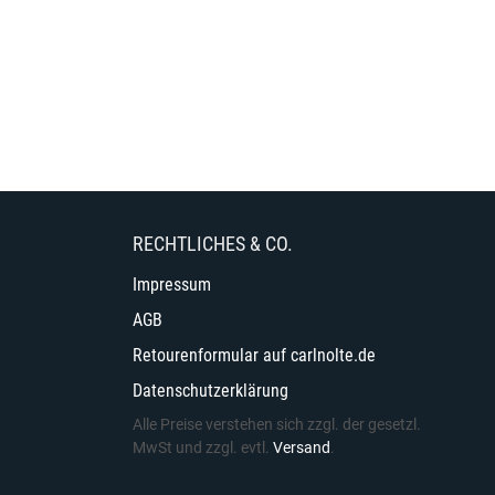
RECHTLICHES & CO.
Impressum
AGB
Retourenformular auf carlnolte.de
Datenschutzerklärung
Alle Preise verstehen sich zzgl. der gesetzl.
MwSt und zzgl. evtl.
Versand
.