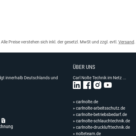
Alle Preise verstehen sich inkl. der gesetzl. MwSt und zzgl. evtl.
Versand
.
ÜBER UNS
olgt innerhalb Deutschlands und
Carl Nolte Technik im Netz ...
» carlnolte.de
» carlnolte-arbeitsschutz.de
» carlnolte-betriebsbedarf.de
» carlnolte-schlauchtechnik.de
chnung
» carlnolte-drucklufttechnik.de
» nolteteam.de