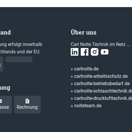
sand
Über uns
ung erfolgt innerhalb
Carl Nolte Technik im Netz ...
chlands und der EU.
» carlnolte.de
» carlnolte-arbeitsschutz.de
» carlnolte-betriebsbedarf.de
lung
» carlnolte-schlauchtechnik.d
» carlnolte-drucklufttechnik.d
» nolteteam.de
asse
Rechnung