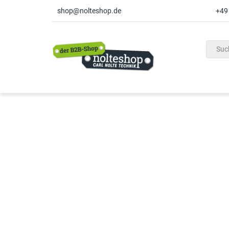
shop@nolteshop.de
+49
inhalt
ite
gen