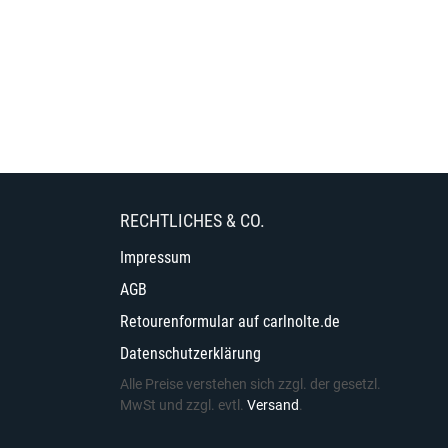
RECHTLICHES & CO.
Impressum
AGB
Retourenformular auf carlnolte.de
Datenschutzerklärung
Alle Preise verstehen sich zzgl. der gesetzl.
MwSt und zzgl. evtl.
Versand
.