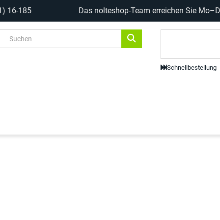
1) 16-185
Das nolteshop-Team erreichen Sie Mo–Do
Code-Scanne
Schnellbestellung