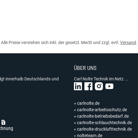
Alle Preise verstehen sich inkl. der gesetzl. MwSt und zzgl. evtl.
Versand
.
ÜBER UNS
olgt innerhalb Deutschlands und
Carl Nolte Technik im Netz ...
» carlnolte.de
» carlnolte-arbeitsschutz.de
» carlnolte-betriebsbedarf.de
» carlnolte-schlauchtechnik.de
chnung
» carlnolte-drucklufttechnik.de
» nolteteam.de