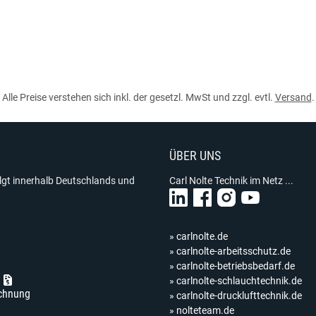
Alle Preise verstehen sich inkl. der gesetzl. MwSt und zzgl. evtl.
Versand
.
ÜBER UNS
olgt innerhalb Deutschlands und
Carl Nolte Technik im Netz ...
» carlnolte.de
» carlnolte-arbeitsschutz.de
» carlnolte-betriebsbedarf.de
» carlnolte-schlauchtechnik.de
chnung
» carlnolte-drucklufttechnik.de
» nolteteam.de