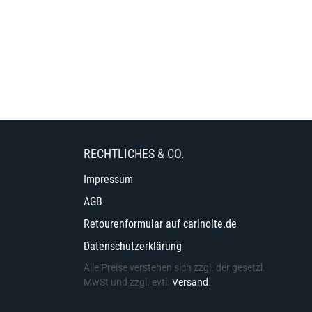
RECHTLICHES & CO.
Impressum
AGB
Retourenformular auf carlnolte.de
Datenschutzerklärung
Alle Preise verstehen sich zzgl. der gesetzl.
MwSt und zzgl. evtl.
Versand
.