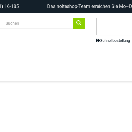
1) 16-185
Das nolteshop-Team erreichen Sie Mo–Do
Code-Scanne
Schnellbestellung