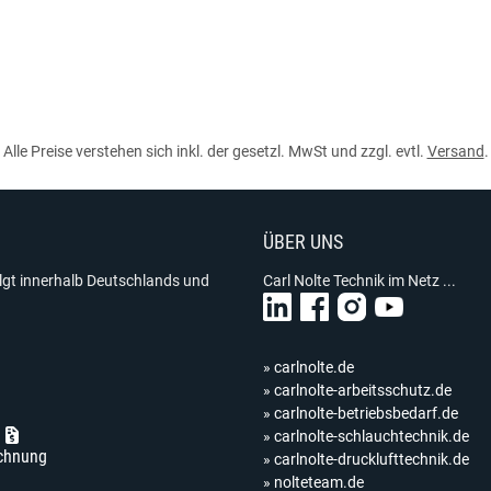
Alle Preise verstehen sich inkl. der gesetzl. MwSt und zzgl. evtl.
Versand
.
ÜBER UNS
olgt innerhalb Deutschlands und
Carl Nolte Technik im Netz ...
» carlnolte.de
» carlnolte-arbeitsschutz.de
» carlnolte-betriebsbedarf.de
» carlnolte-schlauchtechnik.de
chnung
» carlnolte-drucklufttechnik.de
» nolteteam.de