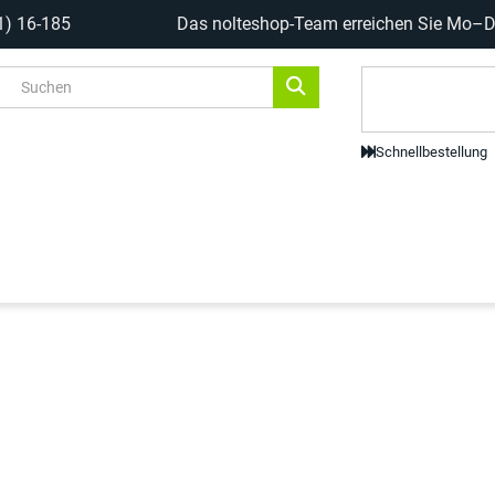
1) 16-185
Das nolteshop-Team erreichen Sie Mo–Do
Code-Scanne
Schnellbestellung