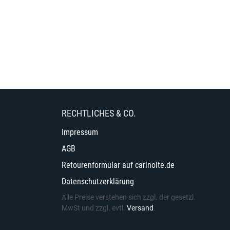
RECHTLICHES & CO.
Impressum
AGB
Retourenformular auf carlnolte.de
Datenschutzerklärung
Alle Preise verstehen sich zzgl. der gesetzl.
MwSt und zzgl. evtl.
Versand
.