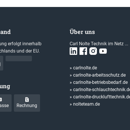
sand
Über uns
ung erfolgt innerhalb
Carl Nolte Technik im Netz ...
chlands und der EU.
» carlnolte.de
» carlnolte-arbeitsschutz.de
» carlnolte-betriebsbedarf.de
lung
» carlnolte-schlauchtechnik.d
» carlnolte-drucklufttechnik.d
» nolteteam.de
asse
Rechnung