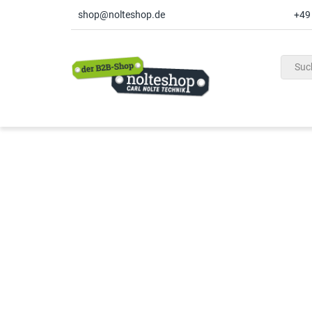
shop@nolteshop.de
+49
inhalt
ite
gen