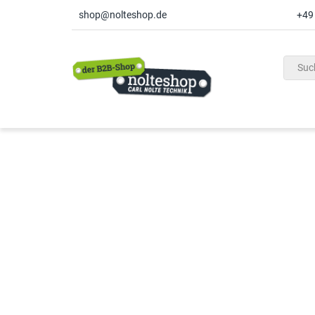
shop@nolteshop.de
+49
inhalt
ite
gen