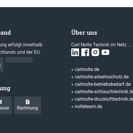
sand
Über uns
ung erfolgt innerhalb
Carl Nolte Technik im Netz ...
chlands und der EU.
» carlnolte.de
» carlnolte-arbeitsschutz.de
» carlnolte-betriebsbedarf.de
lung
» carlnolte-schlauchtechnik.d
» carlnolte-drucklufttechnik.d
» nolteteam.de
asse
Rechnung